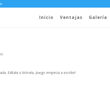
es
Inicio
Ventajas
Galería
os
da. Edítala o bórrala, ¡luego empieza a escribir!