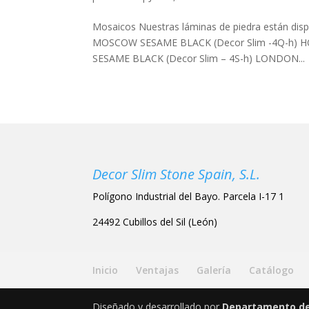
Mosaicos Nuestras láminas de piedra están d
MOSCOW SESAME BLACK (Decor Slim -4Q-h
SESAME BLACK (Decor Slim – 4S-h) LONDON...
Decor Slim Stone Spain, S.L.
Polígono Industrial del Bayo. Parcela I-17 1
24492 Cubillos del Sil (León)
Inicio
Ventajas
Galería
Catálogo
Diseñado y desarrollado por
Departamento de 