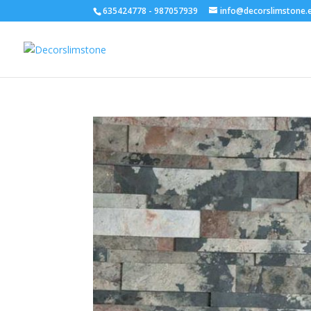
635424778 - 987057939
info@decorslimstone.